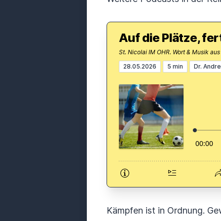
Auf die Plätze, fer
St. Nicolai IM OHR. Wort & Musik au
28.05.2026
5 min
Dr. Andr
Kämpfen ist in Ordnung. Ge