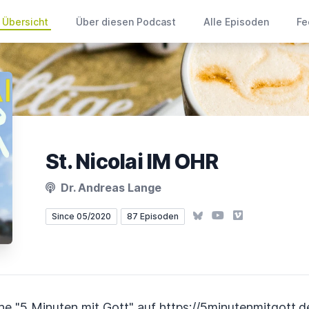
Übersicht
Über diesen Podcast
Alle Episoden
Fe
St. Nicolai IM OHR
Dr. Andreas Lange
Bluesky
YouTube
Vimeo
Since 05/2020
87 Episoden
he "5 Minuten mit Gott" auf
https://5minutenmitgott.d