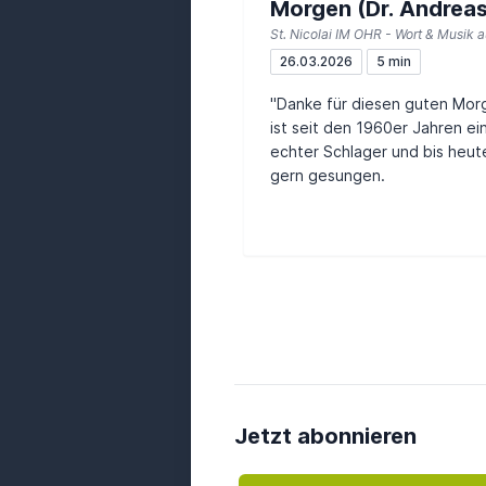
Morgen (Dr. Andrea
Lange, Frank Schrei
26.03.2026
5 min
"Danke für diesen guten Mor
ist seit den 1960er Jahren ei
echter Schlager und bis heut
gern gesungen.
Jetzt abonnieren