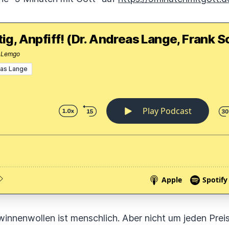
tig, Anpfiff! (Dr. Andreas Lange, Frank S
s Lemgo
eas Lange
winnenwollen ist menschlich. Aber nicht um jeden Prei