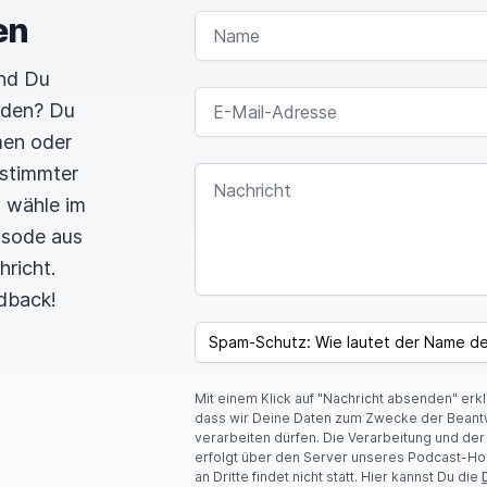
en
NAME
und Du
E-MAIL-ADRESSE
rden? Du
men oder
estimmter
NACHRICHT
n wähle im
pisode aus
hricht.
dback!
SPAM CAPTCHA
Mit einem Klick auf "Nachricht absenden" erk
dass wir Deine Daten zum Zwecke der Beant
verarbeiten dürfen. Die Verarbeitung und de
erfolgt über den Server unseres Podcast-Ho
an Dritte findet nicht statt. Hier kannst Du die