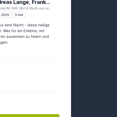
reas Lange, Frank
St. Nicolai IM OHR. Wort & Musik aus Lemgo
reiber, Kantorei St.
1.2025
5 min
olai, Orchester)
ür eine Nacht - diese heilige
. Was für ein Erlebnis, mit
ren zusammen zu feiern und
ngen.