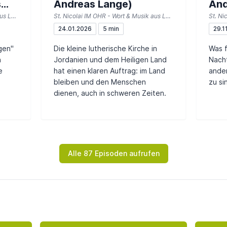
s
Andreas Lange)
And
St. Nicolai IM OHR - Wort & Musik aus Lemgo
St. Nicolai IM OHR - Wort & Musik aus Lemgo
ber)
Sch
24.01.2026
5 min
29.1
Nic
gen"
Die kleine lutherische Kirche in
Was f
n
Jordanien und dem Heiligen Land
Nacht
e
hat einen klaren Auftrag: im Land
ande
bleiben und den Menschen
zu si
dienen, auch in schweren Zeiten.
Alle 87 Episoden aufrufen