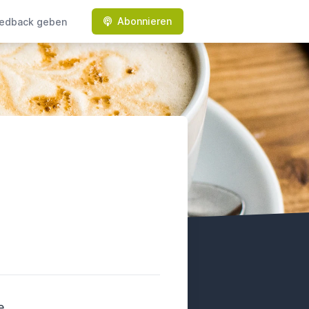
Abonnieren
edback geben
e
.