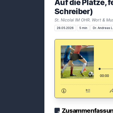
Auf die Plätze, f
Schreiber)
St. Nicolai IM OHR. Wort & M
28.05.2026
5 min
Dr. Andreas 
Zusammenfassung