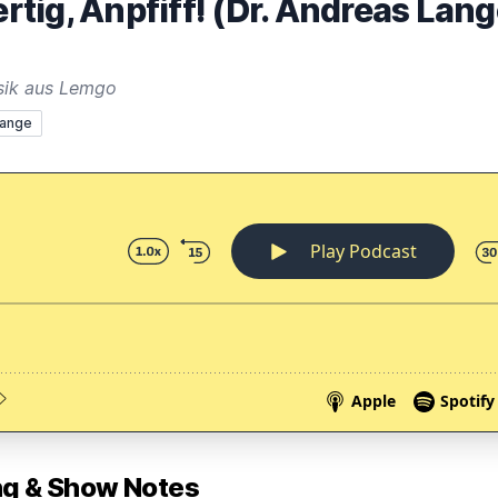
ertig, Anpfiff! (Dr. Andreas Lan
usik aus Lemgo
Lange
 & Show Notes