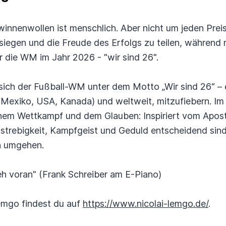
winnenwollen ist menschlich. Aber nicht um jeden Prei
iegen und die Freude des Erfolgs zu teilen, während 
ür die WM im Jahr 2026 - "wir sind 26".
ich der Fußball-WM unter dem Motto „Wir sind 26“ – 
Mexiko, USA, Kanada) und weltweit, mitzufiebern. Im 
chem Wettkampf und dem Glauben: Inspiriert vom Apost
lstrebigkeit, Kampfgeist und Geduld entscheidend sin
n umgehen.
eh voran" (Frank Schreiber am E-Piano)
emgo findest du auf
https://www.nicolai-lemgo.de/
.