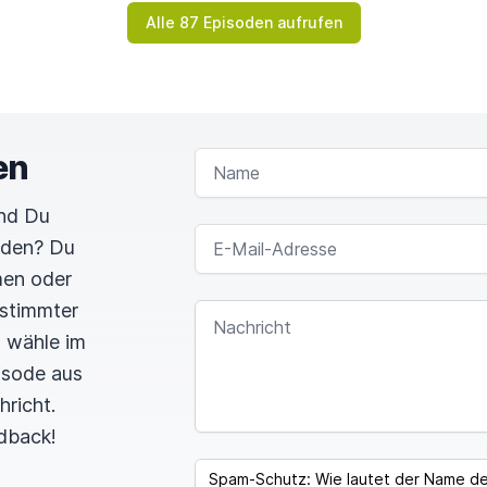
Alle 87 Episoden aufrufen
en
NAME
und Du
E-MAIL-ADRESSE
rden? Du
men oder
estimmter
NACHRICHT
n wähle im
pisode aus
hricht.
dback!
I
F
SPAM CAPTCHA
Y