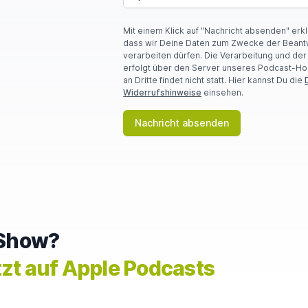
O
U
Mit einem Klick auf "Nachricht absenden" erk
A
dass wir Deine Daten zum Zwecke der Beant
R
verarbeiten dürfen. Die Verarbeitung und de
E
erfolgt über den Server unseres Podcast-Ho
A
an Dritte findet nicht statt. Hier kannst Du die
H
Widerrufshinweise
einsehen.
U
M
A
Nachricht absenden
N
,
I
G
N
O
R
E
T
e Show?
H
I
tzt auf Apple Podcasts
S
F
I
E