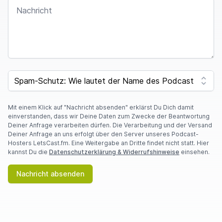
NACHRICHT
I
F
SPAM CAPTCHA
Y
O
U
A
Mit einem Klick auf "Nachricht absenden" erklärst Du Dich damit
R
einverstanden, dass wir Deine Daten zum Zwecke der Beantwortung
E
Deiner Anfrage verarbeiten dürfen. Die Verarbeitung und der Versand
A
Deiner Anfrage an uns erfolgt über den Server unseres Podcast-
H
Hosters LetsCast.fm. Eine Weitergabe an Dritte findet nicht statt. Hier
U
kannst Du die
Datenschutzerklärung & Widerrufshinweise
einsehen.
M
A
Nachricht absenden
N
,
I
G
N