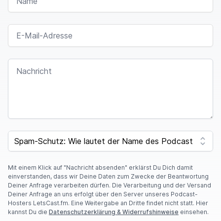
Flüchtlinge, die aus der Ukraine nach Polen
kommen.
Die Grenze zwischen Polen und der
E-MAIL-ADRESSE
Ukraine ist nicht weit von Krakau entfernt.
Und
damit liegen Krieg und Elend fast vor der Haustür
der Gastgeberstadt der Vollversammlung.
Und
NACHRICHT
ganz nah liegt auch Auschwitz und damit der Ort
des ehemaligen deutschen Konzentrationslagers.
Die Vollversammlung wird die Gedenkstätte
Auschwitz-Birkenau aufsuchen.
Sie wird der
Millionen Opfer des Nationalsozialismus
SPAM CAPTCHA
gedenken.
Und natürlich wird sie auch fragen,
was zu tun ist, damit solche Tragödien sich
Mit einem Klick auf "Nachricht absenden" erklärst Du Dich damit
niemals und nirgends mehr wiederholen mögen.
einverstanden, dass wir Deine Daten zum Zwecke der Beantwortung
Deiner Anfrage verarbeiten dürfen. Die Verarbeitung und der Versand
Anna Wyszynska, die Vorsitzende des örtlichen
Deiner Anfrage an uns erfolgt über den Server unseres Podcast-
Planungsausschusses für die Vollversammlung,
ist
Hosters LetsCast.fm. Eine Weitergabe an Dritte findet nicht statt. Hier
kannst Du die
Datenschutzerklärung & Widerrufshinweise
einsehen.
stolz, dass die Lutherische Kirche Polens die